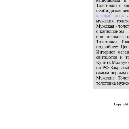
капюшоном и 
Толстовки с к
необходимая вещ
каждый день
- 
мужских толст
Мужская - толс
с капюшоном - 
оригинальная то
Толстовки Толс
подробнее: Цен
Интернет магаз
свитшотов и т
Купить Модную 
по РФ Закрытый
самым первым о
Мужские Толст
толстовка мужс
Copyright 