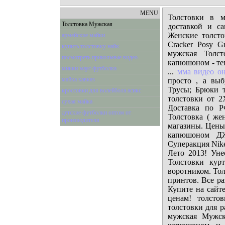
MENU
Толстовки в м
Толстовка Мужская
доставкой и с
Женские толсто
армейские майки
Cracker Posy G
купить толстовку найк
мужская Толс
посмотреть прикольные видео
капюшоном - те
микки маус футболка
...
мма видео о
майка кавказ
просто , а выб
Трусы; Брюки 
кроссовки для волейбола асикс
толстовки от 
сухая майка
Доставка по Р
детские футболки оптом от
Толстовка ( же
производителя
магазины. Цены
капюшоном ДЖ
Суперакция Nike
Лето 2013! Уне
Толстовки кур
воротником. То
принтов. Все р
Купите на сайте
ценам! толсто
толстовки для р
мужская Мужск