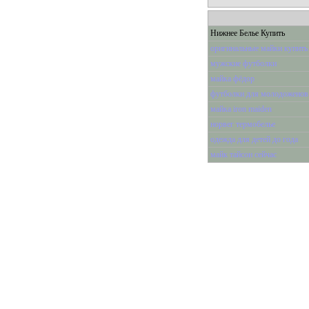
Нижнее Белье Купить
оригинальные майки купить
мужские футболки
майка фёдор
футболки для молодоженов
майка iron maiden
норвег термобелье
одежда для детей до года
майк тайсон сейчас