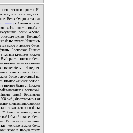
очень легко и просто. Но
Вы всегда можете недорого
ижнее Белье Очаровательная
ить майку
- Купить женское
азине «Изящность линий» в
ксуальное белье 42-56р,
о оптовым ценам! Большой
нее белье купить Интернет-
 мужское и детское белье.
упить! Брендовое Нижнее
ть Купить красивое нижнее
 Выбирайте! нижнее белье
ное нижнее белье женщинам
е нижнее белье - Интернет-
жнее белье - нижнее белье
жнее белье с доставкой по.
ть нижнее женское белье в.
ть нижнее белье ... Нижнее
лайн-магазине с доставкой.
Низкие цены! Бесплатная
 290 руб., бюстгальтеры от
ество специализированных
нлайн-заказ женского белья
а РФ Женское белье лучших
ссии! Обмен! нижнее белье
ок! Все модели в наличии.
ки - женское нижнее белье
 Ваш заказ в любую точку.