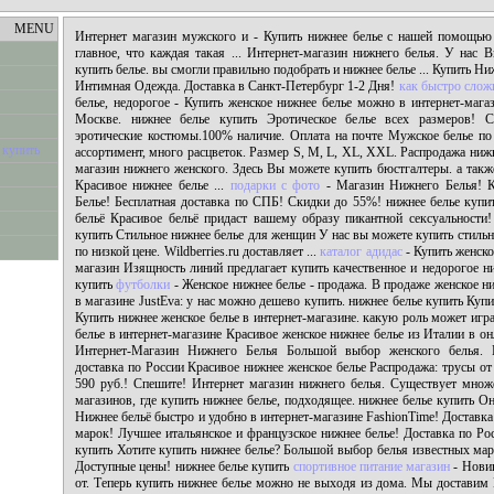
MENU
Интернет магазин мужского и - Купить нижнее белье с нашей помощью 
главное, что каждая такая ... Интернет-магазин нижнего белья. У нас 
купить белье. вы смогли правильно подобрать и нижнее белье ... Купить Н
Интимная Одежда. Доставка в Санкт-Петербург 1-2 Дня!
как быстро слож
белье, недорогое - Купить женское нижнее белье можно в интернет-маг
Москве. нижнее белье купить Эротическое белье всех размеров! Се
эротические костюмы.100% наличие. Оплата на почте Мужское белье п
 купить
ассортимент, много расцветок. Размер S, M, L, XL, XXL. Распродажа ниж
магазин нижнего женского. Здесь Вы можете купить бюстгалтеры. а также
Красивое нижнее белье ...
подарки с фото
- Магазин Нижнего Белья! К
Белье! Бесплатная доставка по СПБ! Скидки до 55%! нижнее белье купи
бельё Красивое бельё придаст вашему образу пикантной сексуальности!
купить Стильное нижнее белье для женщин У нас вы можете купить стиль
по низкой цене. Wildberries.ru доставляет ...
каталог адидас
- Купить женско
магазин Изящность линий предлагает купить качественное и недорогое ни
купить
футболки
- Женское нижнее белье - продажа. В продаже женское ни
в магазине JustEva: у нас можно дешево купить. нижнее белье купить Купи
Купить нижнее женское белье в интернет-магазине. какую роль может игра
белье в интернет-магазине Красивое женское нижнее белье из Италии в он
Интернет-Магазин Нижнего Белья Большой выбор женского белья. 
доставка по России Красивое нижнее женское белье Распродажа: трусы от
590 руб.! Спешите! Интернет магазин нижнего белья. Существует множ
магазинов, где купить нижнее белье, подходящее. нижнее белье купить О
Нижнее бельё быстро и удобно в интернет-магазине FashionTime! Доставк
марок! Лучшее итальянское и французское нижнее белье! Доставка по Ро
купить Хотите купить нижнее белье? Большой выбор белья известных мар
Доступные цены! нижнее белье купить
спортивное питание магазин
- Новин
от. Теперь купить нижнее белье можно не выходя из дома. Мы доставим