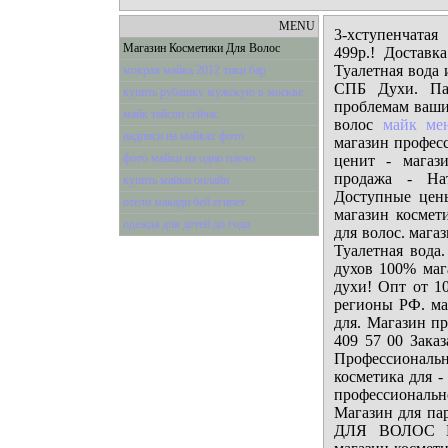
MENU
3-хступенчатая
Магазин Косметики Для Волос
499р.! Доставк
Туалетная вода 
мокрая майка 2012 тики бар
СПБ Духи. Па
купить рубашку мужскую в москве
проблемам ваших
майк тайсон сейчас
волос
майк ме
надписи на майках фото
магазин професс
фото майки на одно плечо
ценит - магаз
продажа - Нат
купить майки онлайн
Доступные цены
отели макади бей египет
магазин космети
одежда для детей до года
для волос. мага
Туалетная вода
духов 100% маг
духи! Опт от 1
регионы РФ. ма
для. Магазин пр
409 57 00 Заказ
Профессиональ
косметика для 
профессионально
Магазин для пар
ДЛЯ ВОЛОС И. 