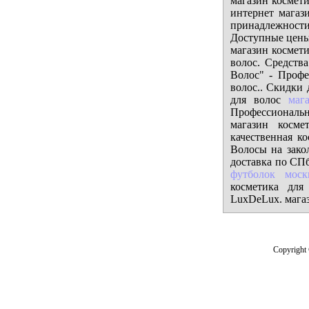
магазин космети
интернет магаз
принадлежности
Доступные цены
магазин космет
волос. Средств
Волос" - Профе
волос.. Скидки 
для волос
маг
Профессиональна
магазин косме
качественная ко
Волосы на зако
доставка по СПб
футболок моск
косметика для
LuxDeLux. магаз
Copyright 